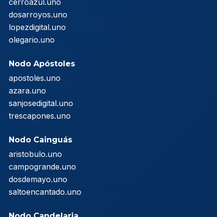
cerroazul.uno
dosarroyos.uno
lopezdigital.uno
olegario.uno
Nodo Apóstoles
apostoles.uno
azara.uno
sanjosedigital.uno
trescapones.uno
Nodo Cainguás
aristobulo.uno
campogrande.uno
dosdemayo.uno
saltoencantado.uno
Nodo Candelaria