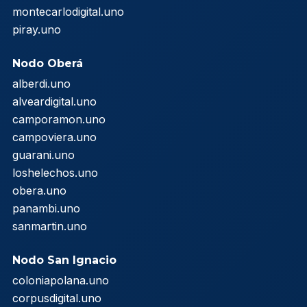
montecarlodigital.uno
piray.uno
Nodo Oberá
alberdi.uno
alveardigital.uno
camporamon.uno
campoviera.uno
guarani.uno
loshelechos.uno
obera.uno
panambi.uno
sanmartin.uno
Nodo San Ignacio
coloniapolana.uno
corpusdigital.uno