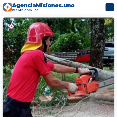
AgenciaMisiones.uno
☰
Red Misiones.uno