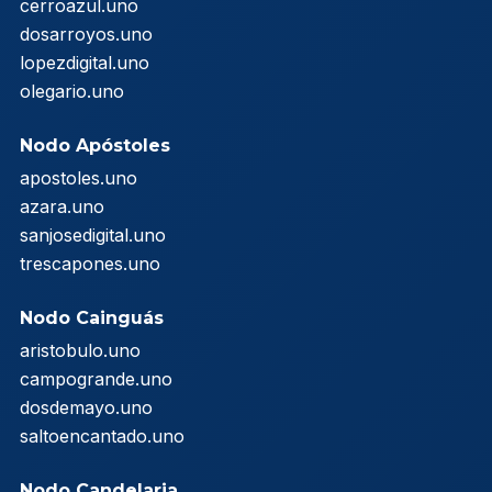
cerroazul.uno
dosarroyos.uno
lopezdigital.uno
olegario.uno
Nodo Apóstoles
apostoles.uno
azara.uno
sanjosedigital.uno
trescapones.uno
Nodo Cainguás
aristobulo.uno
campogrande.uno
dosdemayo.uno
saltoencantado.uno
Nodo Candelaria