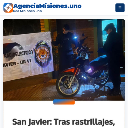
AgenciaMisiones.uno
☰
Red Misiones.uno