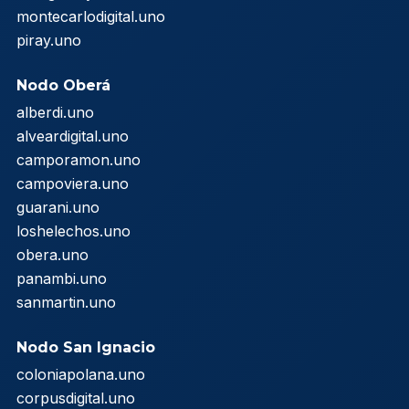
montecarlodigital.uno
piray.uno
Nodo Oberá
alberdi.uno
alveardigital.uno
camporamon.uno
campoviera.uno
guarani.uno
loshelechos.uno
obera.uno
panambi.uno
sanmartin.uno
Nodo San Ignacio
coloniapolana.uno
corpusdigital.uno