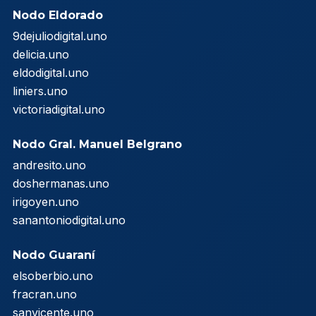
Nodo Eldorado
9dejuliodigital.uno
delicia.uno
eldodigital.uno
liniers.uno
victoriadigital.uno
Nodo Gral. Manuel Belgrano
andresito.uno
doshermanas.uno
irigoyen.uno
sanantoniodigital.uno
Nodo Guaraní
elsoberbio.uno
fracran.uno
sanvicente.uno