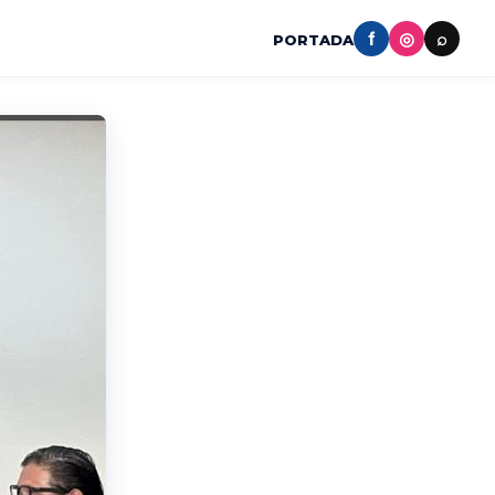
f
◎
⌕
PORTADA