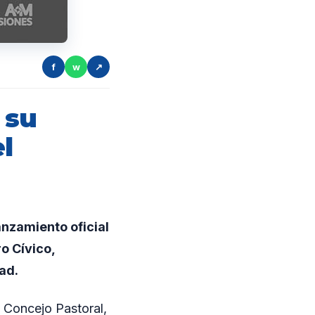
f
w
↗
 su
l
anzamiento oficial
o Cívico,
ad.
l Concejo Pastoral,