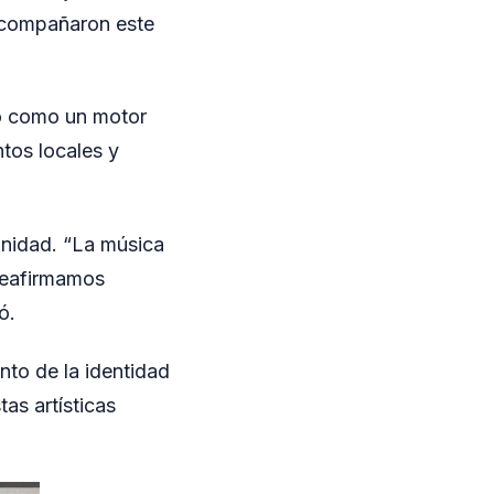
 acompañaron este
io como un motor
ntos locales y
munidad. “La música
reafirmamos
ó.
nto de la identidad
as artísticas