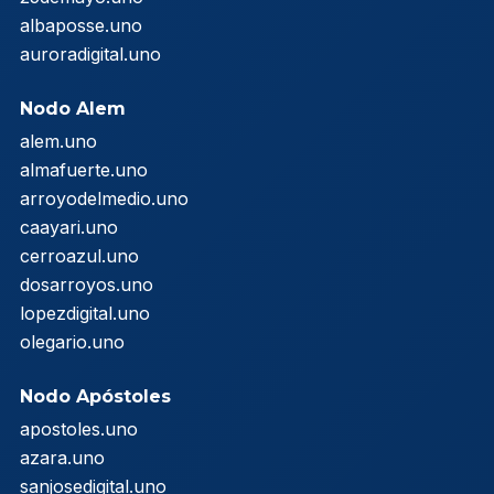
albaposse.uno
auroradigital.uno
Nodo Alem
alem.uno
almafuerte.uno
arroyodelmedio.uno
caayari.uno
cerroazul.uno
dosarroyos.uno
lopezdigital.uno
olegario.uno
Nodo Apóstoles
apostoles.uno
azara.uno
sanjosedigital.uno