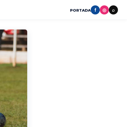
f
◎
⌕
PORTADA