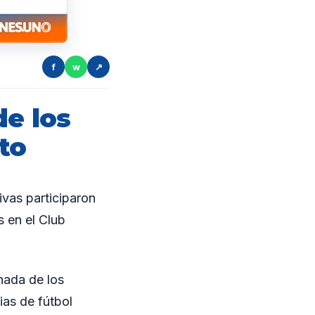
f
w
↗
de los
to
vas participaron
 en el Club
rnada de los
as de fútbol