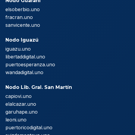
Nodo Guaraní
elsoberbio.uno
fracran.uno
sanvicente.uno
Nodo Iguazú
iguazu.uno
libertaddigital.uno
puertoesperanza.uno
wandadigital.uno
Nodo Lib. Gral. San Martín
capiovi.uno
elalcazar.uno
garuhape.uno
leoni.uno
puertoricodigital.uno