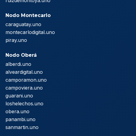
ruizdemontoya.uno
Nodo Montecarlo
caraguatay.uno
montecarlodigital.uno
piray.uno
Nodo Oberá
alberdi.uno
alveardigital.uno
camporamon.uno
campoviera.uno
guarani.uno
loshelechos.uno
obera.uno
panambi.uno
sanmartin.uno