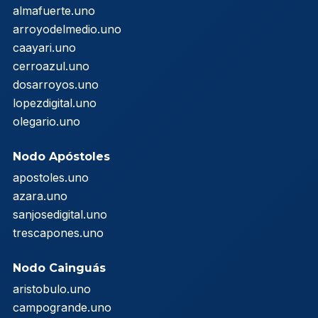
almafuerte.uno
arroyodelmedio.uno
caayari.uno
cerroazul.uno
dosarroyos.uno
lopezdigital.uno
olegario.uno
Nodo Apóstoles
apostoles.uno
azara.uno
sanjosedigital.uno
trescapones.uno
Nodo Cainguás
aristobulo.uno
campogrande.uno