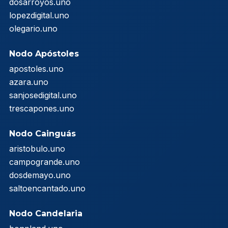
dosarroyos.uno
lopezdigital.uno
olegario.uno
Nodo Apóstoles
apostoles.uno
azara.uno
sanjosedigital.uno
trescapones.uno
Nodo Cainguás
aristobulo.uno
campogrande.uno
dosdemayo.uno
saltoencantado.uno
Nodo Candelaria