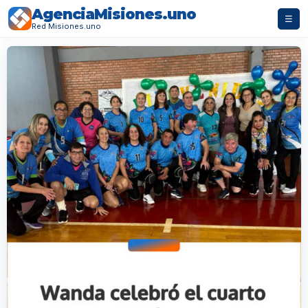
AgenciaMisiones.uno
☰
Red Misiones.uno