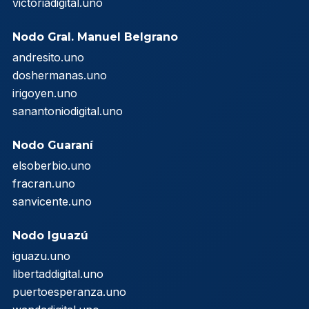
victoriadigital.uno
Nodo Gral. Manuel Belgrano
andresito.uno
doshermanas.uno
irigoyen.uno
sanantoniodigital.uno
Nodo Guaraní
elsoberbio.uno
fracran.uno
sanvicente.uno
Nodo Iguazú
iguazu.uno
libertaddigital.uno
puertoesperanza.uno