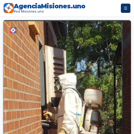
AgenciaMisiones.uno
☰
Red Misiones.uno