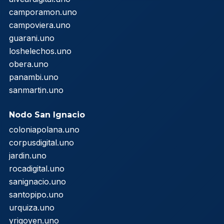
camporamon.uno
campoviera.uno
guarani.uno
loshelechos.uno
obera.uno
panambi.uno
sanmartin.uno
Nodo San Ignacio
coloniapolana.uno
corpusdigital.uno
jardin.uno
rocadigital.uno
sanignacio.uno
santopipo.uno
urquiza.uno
yrigoyen.uno