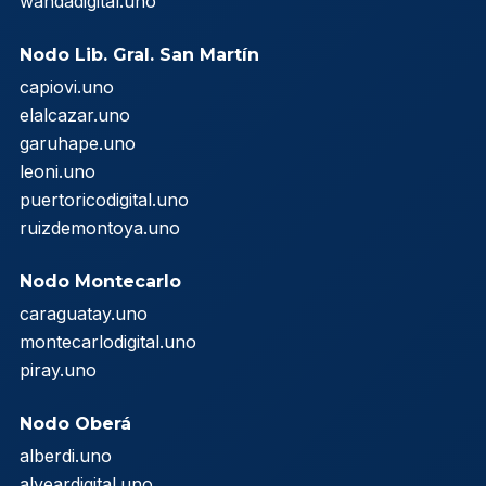
wandadigital.uno
Nodo Lib. Gral. San Martín
capiovi.uno
elalcazar.uno
garuhape.uno
leoni.uno
puertoricodigital.uno
ruizdemontoya.uno
Nodo Montecarlo
caraguatay.uno
montecarlodigital.uno
piray.uno
Nodo Oberá
alberdi.uno
alveardigital.uno