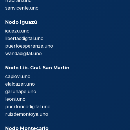
fracran.uno
sanvicente.uno
Nodo Iguazú
iguazu.uno
libertaddigital.uno
puertoesperanza.uno
wandadigital.uno
Nodo Lib. Gral. San Martín
capiovi.uno
elalcazar.uno
garuhape.uno
leoni.uno
puertoricodigital.uno
ruizdemontoya.uno
Nodo Montecarlo