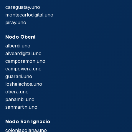
caraguatay.uno
montecarlodigital.uno
piray.uno
Nodo Oberá
alberdi.uno
alveardigital.uno
camporamon.uno
campoviera.uno
guarani.uno
loshelechos.uno
obera.uno
panambi.uno
sanmartin.uno
Nodo San Ignacio
coloniapolana.uno