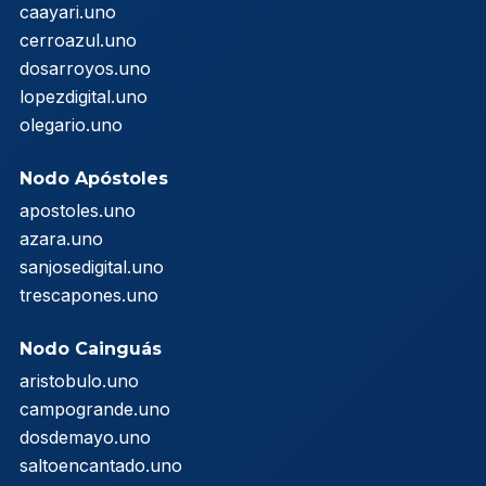
caayari.uno
cerroazul.uno
dosarroyos.uno
lopezdigital.uno
olegario.uno
Nodo Apóstoles
apostoles.uno
azara.uno
sanjosedigital.uno
trescapones.uno
Nodo Cainguás
aristobulo.uno
campogrande.uno
dosdemayo.uno
saltoencantado.uno